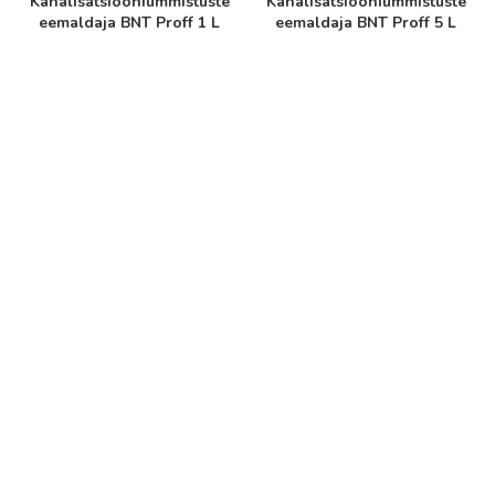
Kanalisatsiooniummistuste
Kanalisatsiooniummistuste
eemaldaja BNT Proff 1 L
eemaldaja BNT Proff 5 L