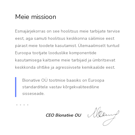
Meie missioon
Esmajärjekorras on see hoolitsus meie tarbijate tervise
eest, aga samuti hoolitsus keskkonna säilimise eest
pärast meie toodete kasutamist. Ülemaailmselt tuntud
Euroopa tootjate looduslike komponentide
kasutamisega kaitseme meie tarbijaid ja ümbritsevat
keskkonda ohtlike ja agressiivsete kemikaalide eest.
Bionative OÜ tootmise baasiks on Euroopa
standarditele vastav kõrgekvaliteediline
sisseseade.
CEO Bionative OU